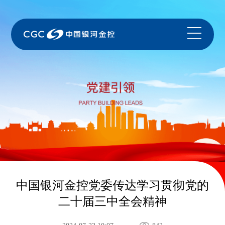
中国银河金控党委传达学习贯彻党的
二十届三中全会精神